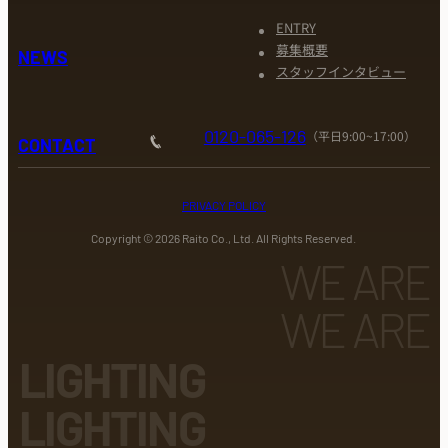
ENTRY
募集概要
NEWS
スタッフインタビュー
0120-065-126
（平日9:00~17:00）
CONTACT
PRIVACY POLICY
Copyright ©
2026
Raito Co., Ltd. All Rights Reserved.
WE ARE
WE ARE
LIGHTING
LIGHTING