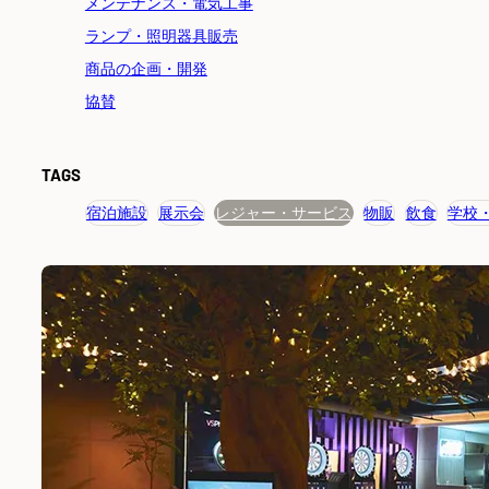
メンテナンス・電気工事
ランプ・照明器具販売
商品の企画・開発
協賛
TAGS
宿泊施設
展示会
レジャー・サービス
物販
飲食
学校