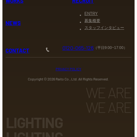
WORKS
RECRUIT
ENTRY
募集概要
NEWS
スタッフインタビュー
0120-065-126
（平日9:00~17:00）
CONTACT
PRIVACY POLICY
Copyright ©
2026
Raito Co., Ltd. All Rights Reserved.
WE ARE
WE ARE
LIGHTING
LIGHTING